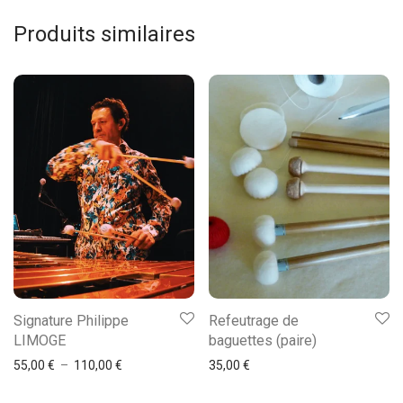
Produits similaires
Ce
Signature Philippe
Refeutrage de
produit
LIMOGE
baguettes (paire)
a
Plage de prix : 55,00 € à 110,00 €
55,00
€
–
110,00
€
35,00
€
plusieurs