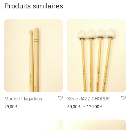
Produits similaires
Ce
Modèle Flagadoum
Série JAZZ CHORUS
produit
Plage de prix : 
29,00
€
60,00
€
–
120,00
€
a
plusieurs
variations.