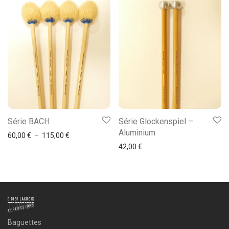
Les
options
peuvent
être
choisies
sur
la
page
Ce
Série BACH
Série Glockenspiel –
du
produit
Aluminium
Plage de prix : 60,00 € à 115,00 €
60,00
€
–
115,00
€
produit
a
42,00
€
plusieurs
variations.
Les
options
peuvent
Baguettes