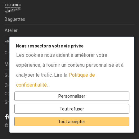
Baguettes
Atelier
FAQ
Nous respectons votre vie privée
Contact
Les cookies nous aident à améliorer votre
Mon compte
expérience, à fournir un contenu personnalisé et à
analyser le trafic. Lire la
Politique de
Suivi de commande
confidentialité
.
Didier Lacroix - Fabricant de baguettes depuis 2004.
CGV
·
Mentions légales
·
Politique de confidentialité
Personnaliser
Site réalisé par
Clément Rueda
.
Tout refuser
Tout accepter
©
2026
Didier Lacroix Percussions