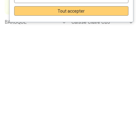
Tout accepter
BAROQUE
Caisse Claire CB3
65,00
€
–
75,00
€
42,00
€
Modèle Flagadoum
Modèle GARDE
29,00
€
39,00
€