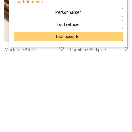
confidentialité
.
Personnaliser
Tout refuser
Tout accepter
Modèle GARDE
Signature Philippe
LIMOGE
39,00
€
55,00
€
–
110,00
€